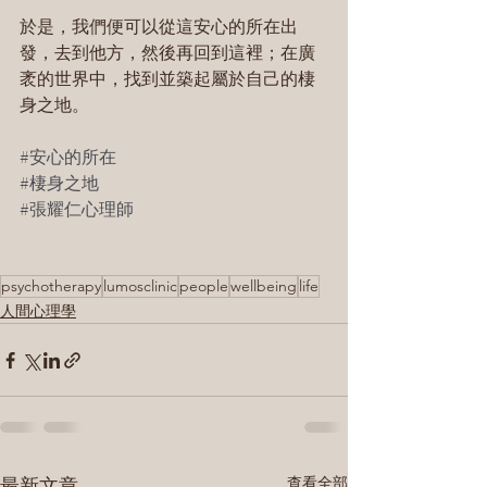
於是，我們便可以從這安心的所在出
發，去到他方，然後再回到這裡；在廣
袤的世界中，找到並築起屬於自己的棲
身之地。
#安心的所在
#棲身之地
#張耀仁心理師
psychotherapy
lumosclinic
people
wellbeing
life
人間心理學
最新文章
查看全部