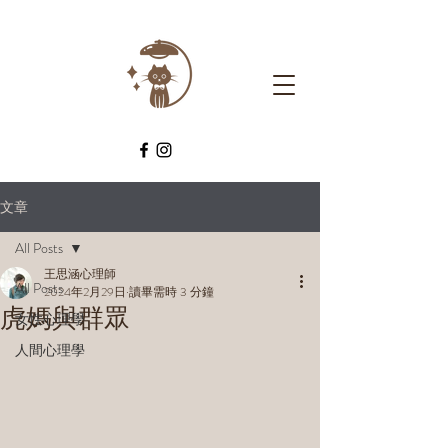
文章
All Posts
王思涵心理師
All Posts
2024年2月29日
讀畢需時 3 分鐘
虎媽與群眾
女性心理學
人間心理學