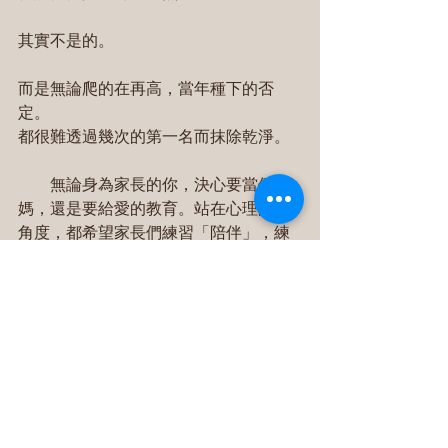
其實不是的。
而是無論爬的在再高，當年種下的否
定。
都很難透過幾次的第一名而抹除乾淨。
　　無論身為家長的你，決心要當個虎
媽，還是要給愛的教育。站在心理師的
角度，都希望家長們練習「陪伴」，練
習「看見孩子好的地方」，有所成長的
地方。不是浮濫的誇獎，而是在孩子們
真正脆弱時給予力量，在他們眼裡有光
時，為他們自豪。
──
王思涵　臨床心理師