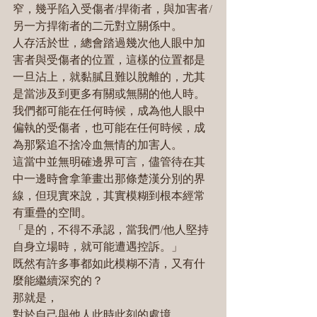
窄，幾乎陷入受傷者/捍衛者，與加害者/
另一方捍衛者的二元對立關係中。
人存活於世，總會踏過幾次他人眼中加
害者與受傷者的位置，這樣的位置都是
一旦沾上，就黏膩且難以脫離的，尤其
是當涉及到更多有關或無關的他人時。
我們都可能在任何時候，成為他人眼中
偏執的受傷者，也可能在任何時候，成
為那緊追不捨冷血無情的加害人。
這當中並無明確邊界可言，儘管待在其
中一邊時會拿筆畫出那條楚漢分別的界
線，但現實來說，其實模糊到根本經常
有重疊的空間。
「是的，不得不承認，當我們/他人堅持
自身立場時，就可能遭遇控訴。」
既然有許多事都如此模糊不清，又有什
麼能繼續深究的？
那就是，
對於自己與他人此時此刻的處境，