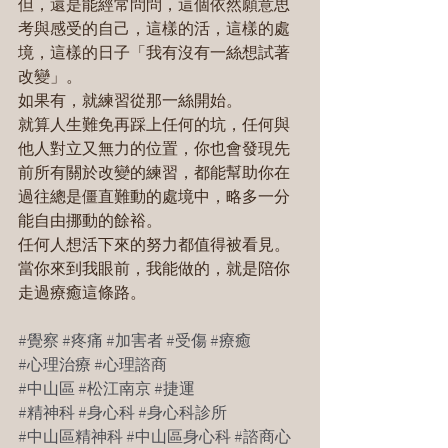
但，還是能經常問問，這個依然願意思
考與感受的自己，這樣的活，這樣的處
境，這樣的日子「我有沒有一絲想試著
改變」。
如果有，就練習從那一絲開始。
就算人生難免再踩上任何的坑，任何與
他人對立又無力的位置，你也會發現先
前所有關於改變的練習，都能幫助你在
過往總是僵直難動的處境中，略多一分
能自由挪動的餘裕。
任何人想活下來的努力都值得被看見。
當你來到我眼前，我能做的，就是陪你
走過療癒這條路。
#覺察
#疼痛
#加害者
#受傷
#療癒
#心理治療
#心理諮商
#中山區
#松江南京
#捷運
#精神科
#身心科
#身心科診所
#中山區精神科
#中山區身心科
#諮商心