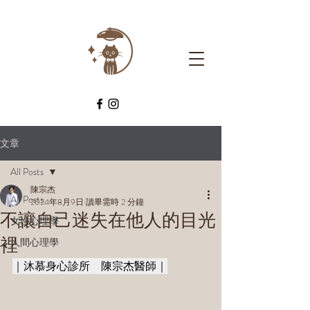
文章
All Posts
陳宗杰
All Posts
2024年8月9日
讀畢需時 2 分鐘
不讓自己迷失在他人的目光
女性心理學
裡
人間心理學
｜沐慕身心診所　陳宗杰醫師｜