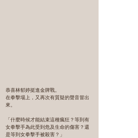
恭喜林郁婷挺進金牌戰。
在拳擊場上，又再次有質疑的聲音冒出
來。
「什麼時候才能結束這種瘋狂？等到有
女拳擊手為此受到危及生命的傷害？還
是等到女拳擊手被殺害？」