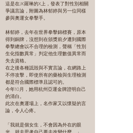
這是在JK羅琳的X上，發表了對性別相關
爭議言論，附圖為林郁婷與另一位同樣
參與奧運女拳擊手。
林郁婷，去年在世界拳擊錦標賽，原本
得到銅牌，沒想到在頒獎前夕遭到國際
拳擊總會以不合理的檢測，聲稱「性別
生化指數異常」判定他生理數值異常而
失去資格。
在之後各種詆毀與不實言論，在網路上
不停攻擊，即使所有的藥檢與生理檢測
都是符合國際標準且認可的。
今年10月，她用杭州亞運金牌證明自己
的清白。
此次在奧運場上，名作家又以懷疑的言
論，令人心疼。
「我就是個女生，不會因為外在的眼
光，就去思考自己要去改變什麼。」