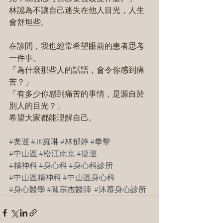
林認為不讓自己迷失在他人目光，人生
會舒坦些。
在診間，我也經常希望眼前的患者思考
一件事。
「為什麼那些人的話語，會令你感到痛
苦？」
「有多少你感到痛苦的事情，是源自於
別人的目光？」
希望大家都能理解自己。
#奧運
#JK羅琳
#林郁婷
#拳擊
#中山區
#松江南京
#捷運
#精神科
#身心科
#身心科診所
#中山區精神科
#中山區身心科
#身心醫學
#陳宗杰醫師
#沐慕身心診所